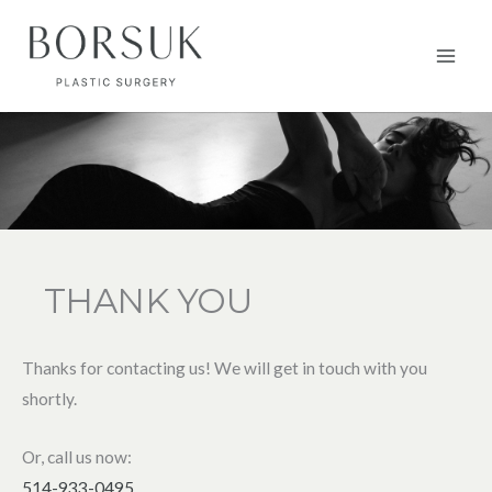
Aller
au
Main
contenu
Men
THANK YOU
Thanks for contacting us! We will get in touch with you
shortly.
Or, call us now:
514-933-0495